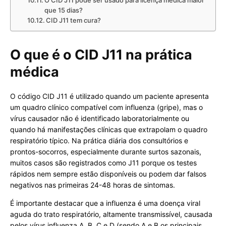
O CID J11 pode ser usado para licença médica maior
que 15 dias?
CID J11 tem cura?
O que é o CID J11 na prática
médica
O código CID J11 é utilizado quando um paciente apresenta
um quadro clínico compatível com influenza (gripe), mas o
vírus causador não é identificado laboratorialmente ou
quando há manifestações clínicas que extrapolam o quadro
respiratório típico. Na prática diária dos consultórios e
prontos-socorros, especialmente durante surtos sazonais,
muitos casos são registrados como J11 porque os testes
rápidos nem sempre estão disponíveis ou podem dar falsos
negativos nas primeiras 24-48 horas de sintomas.
É importante destacar que a influenza é uma doença viral
aguda do trato respiratório, altamente transmissível, causada
pelos vírus influenza A, B, C e D (sendo A e B os principais