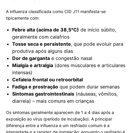
A influenza classificada como CID J11 manifesta-se
tipicamente com:
Febre alta (acima de 38,5°C)
de início súbito,
geralmente com calafrios
Tosse seca e persistente
, que pode evoluir para
produtiva após alguns dias
Dor de garganta
e congestão nasal
Mialgia e artralgia
(dores musculares e articulares
intensas)
Cefaleia frontal ou retroorbital
Fadiga e prostração
que podem durar semanas
Sintomas gastrointestinais
(náuseas, vômitos,
diarreia) – mais comuns em crianças
Os sintomas geralmente aparecem de 1 a 4 dias após a
exposição ao vírus (período de incubação). A principal
diferença entre a influenza e um resfriado comum é a
intensidade e a rapidez de instalação: enquanto o resfriado é