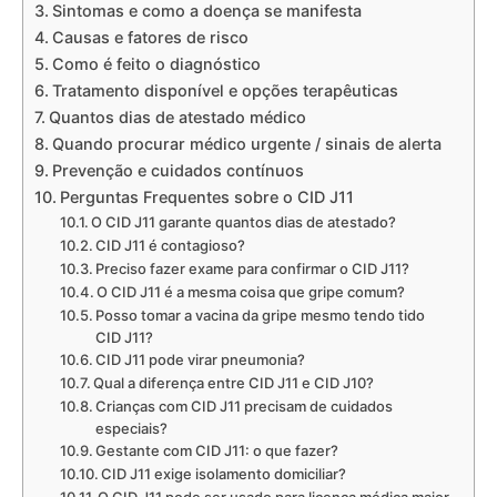
Sintomas e como a doença se manifesta
Causas e fatores de risco
Como é feito o diagnóstico
Tratamento disponível e opções terapêuticas
Quantos dias de atestado médico
Quando procurar médico urgente / sinais de alerta
Prevenção e cuidados contínuos
Perguntas Frequentes sobre o CID J11
O CID J11 garante quantos dias de atestado?
CID J11 é contagioso?
Preciso fazer exame para confirmar o CID J11?
O CID J11 é a mesma coisa que gripe comum?
Posso tomar a vacina da gripe mesmo tendo tido
CID J11?
CID J11 pode virar pneumonia?
Qual a diferença entre CID J11 e CID J10?
Crianças com CID J11 precisam de cuidados
especiais?
Gestante com CID J11: o que fazer?
CID J11 exige isolamento domiciliar?