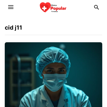
cid j11