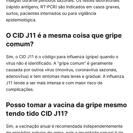
mialgia) durante períodos sazonais. Os testes laboratoriais
(rápido antígeno, RT-PCR) são indicados em casos graves,
surtos, pacientes internados ou para vigilância
epidemiológica.
O CID J11 é a mesma coisa que gripe
comum?
Sim, o CID J11 é o código para influenza (gripe) quando o
vírus não é identificado. A “gripe comum” é geralmente
causada por outros vírus (rinovírus, coronavírus sazonais,
adenovírus) e tem sintomas mais leves e gradual. A influenza
J11 tende a ser mais intensa e com maior risco de
complicações.
Posso tomar a vacina da gripe mesmo
tendo tido CID J11?
Sim, a vacinação anual é recomendada independentemente
de episódios prévios de gripe, pois a imunidade natural é de