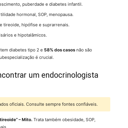
escimento, puberdade e diabetes infantil.
fertilidade hormonal, SOP, menopausa.
e tireoide, hipófise e suprarrenais.
fisários e hipotalâmicos.
tem diabetes tipo 2 e
58% dos casos
não são
ubespecialização é crucial.
ncontrar um endocrinologista
os oficiais. Consulte sempre fontes confiáveis.
ireoide” – Mito.
Trata também obesidade, SOP,
ais.