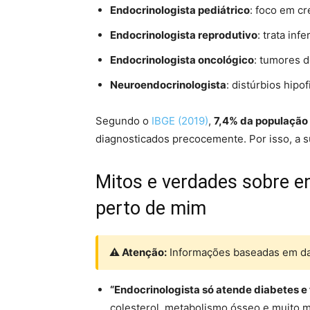
Endocrinologista pediátrico
: foco em cr
Endocrinologista reprodutivo
: trata in
Endocrinologista oncológico
: tumores d
Neuroendocrinologista
: distúrbios hipo
Segundo o
IBGE (2019)
,
7,4% da população
diagnosticados precocemente. Por isso, a s
Mitos e verdades sobre e
perto de mim
⚠ Atenção:
Informações baseadas em dad
“Endocrinologista só atende diabetes e t
colesterol, metabolismo ósseo e muito m