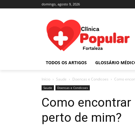
domingo, agosto 9, 2026
TODOS OS ARTIGOS
GLOSSÁRIO MÉDIC
Início
Saude
Doencas e Condicoes
Como encont
Saude
Doencas e Condicoes
Como encontrar 
perto de mim?