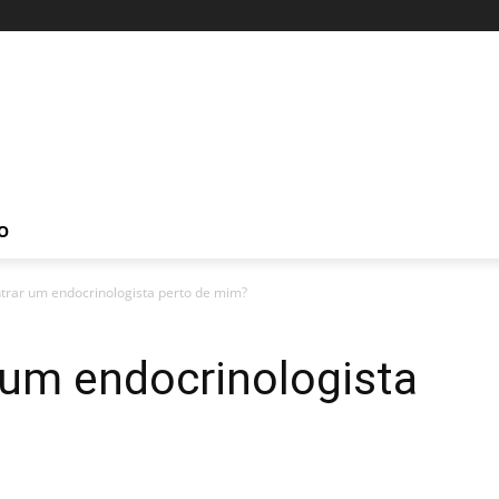
O
rar um endocrinologista perto de mim?
um endocrinologista