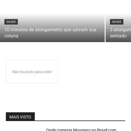
SAUDE
SAUDE
10 minutos de alongamento que salvam sua
3 alongam
coluna
sentado
Não há posts para exibir
MAIS VISTO
Onde comprar Mounjaro no Brasil com