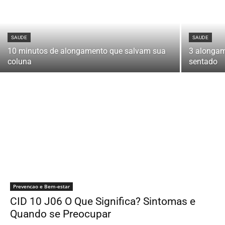
SAUDE
SAUDE
10 minutos de alongamento que salvam sua
3 alongam
coluna
sentado
Prevencao e Bem-estar
CID 10 J06 O Que Significa? Sintomas e
Quando se Preocupar