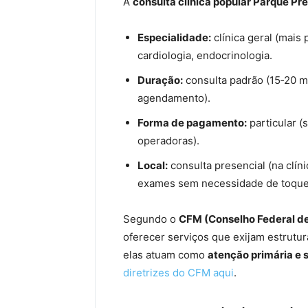
A
consulta clínica popular Parque Pr
Especialidade:
clínica geral (mais 
cardiologia, endocrinologia.
Duração:
consulta padrão (15‑20 mi
agendamento).
Forma de pagamento:
particular (
operadoras).
Local:
consulta presencial (na clín
exames sem necessidade de toque 
Segundo o
CFM (Conselho Federal d
oferecer serviços que exijam estrutur
elas atuam como
atenção primária e
diretrizes do CFM aqui
.