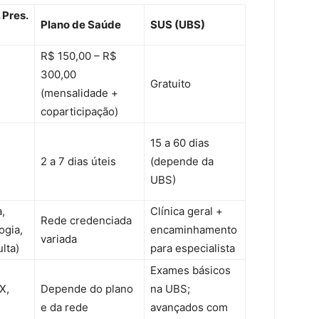
 Pres.
Plano de Saúde
SUS (UBS)
R$ 150,00 – R$
300,00
Gratuito
(mensalidade +
coparticipação)
15 a 60 dias
2 a 7 dias úteis
(depende da
UBS)
a,
Clínica geral +
Rede credenciada
ogia,
encaminhamento
variada
lta)
para especialista
Exames básicos
X,
Depende do plano
na UBS;
e da rede
avançados com