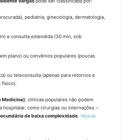
esidente Vargas
pode ser classificada por:
procurada), pediatria, ginecologia, dermatologia,
n) e consulta estendida (30 min, sob
sem plano) ou convênios populares (poucas
ica) ou teleconsulta (apenas para retornos e
físico).
e Medicina)
, clínicas populares não podem
a hospitalar, como cirurgias ou internações –
 secundária de baixa complexidade
.
Veja as