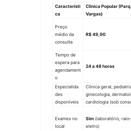
Característi
Clínica Popular (Parq.
ca
Vargas)
Preço
médio da
R$ 49,90
consulta
Tempo de
espera para
24 a 48 horas
agendament
o
Especialida
Clínica geral, pediatri
des
ginecologia, dermatol
disponíveis
cardiologia (sob consu
Exames no
Sim
(laboratório, raio‑
local
eletro)