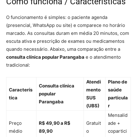
Como funciona / Características
O funcionamento é simples: o paciente agenda
(presencial, WhatsApp ou site) e comparece no horário
marcado. As consultas duram em média 20 minutos, com
escuta ativa e prescrição de exames ou medicamentos
quando necessário. Abaixo, uma comparação entre a
consulta clínica popular Parangaba
e o atendimento
tradicional:
Atendi
Plano de
Consulta clínica
Caracterís
mento
saúde
popular
tica
SUS
particula
Parangaba
(UBS)
r
Mensalid
Preço
R$ 49,90 a R$
Gratuit
ade +
médio
89,90
o
copartici