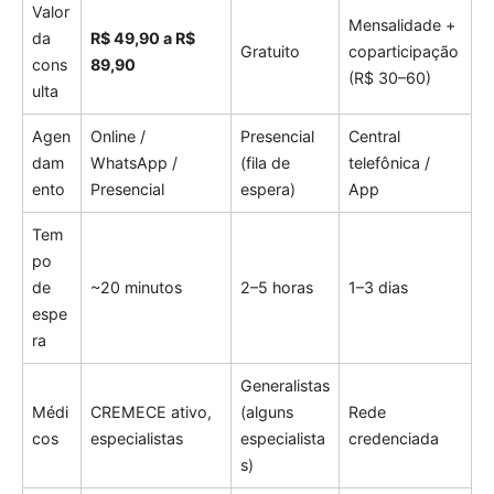
Valor
Mensalidade +
da
R$ 49,90 a R$
Gratuito
coparticipação
cons
89,90
(R$ 30–60)
ulta
Agen
Online /
Presencial
Central
dam
WhatsApp /
(fila de
telefônica /
ento
Presencial
espera)
App
Tem
po
de
~20 minutos
2–5 horas
1–3 dias
espe
ra
Generalistas
Médi
CREMECE ativo,
(alguns
Rede
cos
especialistas
especialista
credenciada
s)