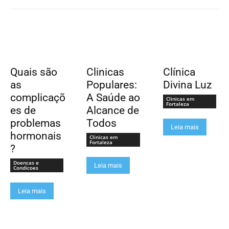
Quais são
Clinicas
Clínica
as
Populares:
Divina Luz
complicaçõ
A Saúde ao
Clinicas em
Fortaleza
es de
Alcance de
problemas
Todos
Leia mais
hormonais
Clinicas em
Fortaleza
?
Doencas e
Leia mais
Condicoes
Leia mais