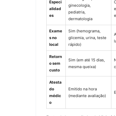
Especi
C
ginecologia,
alidad
e
pediatria,
es
dermatologia
Exame
Sim (hemograma,
A
s no
glicemia, urina, teste
l
local
rápido)
Retorn
Sim (em até 15 dias,
N
o sem
mesma queixa)
c
custo
Atesta
do
Emitido na hora
E
médic
(mediante avaliação)
o