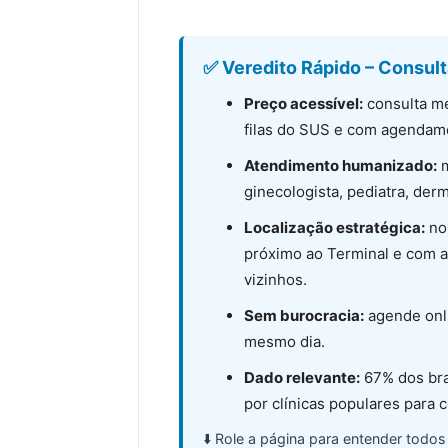
✅ Veredito Rápido – Consult
Preço acessível:
consulta mé
filas do SUS e com agendame
Atendimento humanizado:
m
ginecologista, pediatra, der
Localização estratégica:
no 
próximo ao Terminal e com a
vizinhos.
Sem burocracia:
agende onli
mesmo dia.
Dado relevante:
67% dos bra
por clínicas populares para 
⬇️ Role a página para entender todos