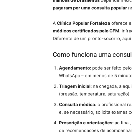
milhões de brasileiros
dependem exclu
pagaram por uma consulta popular
no
A
Clínica Popular Fortaleza
oferece e
médicos certificados pelo CFM
, inf
Diferente de um pronto-socorro, aqu
Como funciona uma consulta
Agendamento:
pode ser feito pelo 
WhatsApp – em menos de 5 minutos 
Triagem inicial:
na chegada, a equi
(pressão, temperatura, saturação).
Consulta médica:
o profissional re
e, se necessário, solicita exames
Prescrição e orientações:
ao final,
de recomendações de acompanha