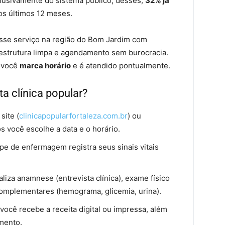
sivamente do sistema público; desses,
32% já
s últimos 12 meses.
sse serviço na região do Bom Jardim com
raestrutura limpa e agendamento sem burocracia.
i você
marca horário
e é atendido pontualmente.
 clínica popular?
site (
clinicapopularfortaleza.com.br
) ou
você escolhe a data e o horário.
pe de enfermagem registra seus sinais vitais
aliza anamnese (entrevista clínica), exame físico
 complementares (hemograma, glicemia, urina).
 você recebe a receita digital ou impressa, além
mento.