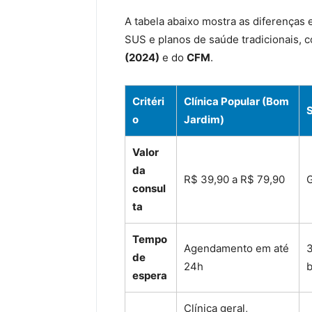
A tabela abaixo mostra as diferenças 
SUS e planos de saúde tradicionais,
(2024)
e do
CFM
.
Critéri
Clínica Popular (Bom
o
Jardim)
Valor
da
R$ 39,90 a R$ 79,90
G
consul
ta
Tempo
Agendamento em até
3
de
24h
b
espera
Clínica geral,