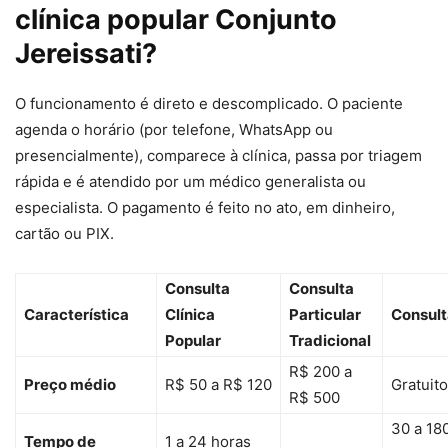
clínica popular Conjunto
Jereissati?
O funcionamento é direto e descomplicado. O paciente
agenda o horário (por telefone, WhatsApp ou
presencialmente), comparece à clínica, passa por triagem
rápida e é atendido por um médico generalista ou
especialista. O pagamento é feito no ato, em dinheiro,
cartão ou PIX.
Consulta
Consulta
Característica
Clínica
Particular
Consul
Popular
Tradicional
R$ 200 a
Preço médio
R$ 50 a R$ 120
Gratuito
R$ 500
30 a 18
Tempo de
1 a 24 horas