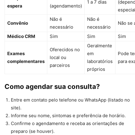
1 a 7 dias
(depend
espera
(agendamento)
especia
Não é
Não é
Convênio
Não se 
necessário
necessário
Médico CRM
Sim
Sim
Sim
Geralmente
Oferecidos no
Exames
em
Pode ter
local ou
complementares
laboratórios
para e
parceiros
próprios
Como agendar sua consulta?
Entre em contato pelo telefone ou WhatsApp (listado no
site).
Informe seu nome, sintomas e preferência de horário.
Confirme o agendamento e receba as orientações de
preparo (se houver).