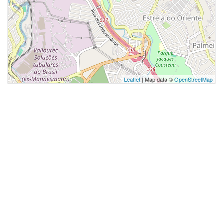
Leaflet
| Map data ©
OpenStreetMap