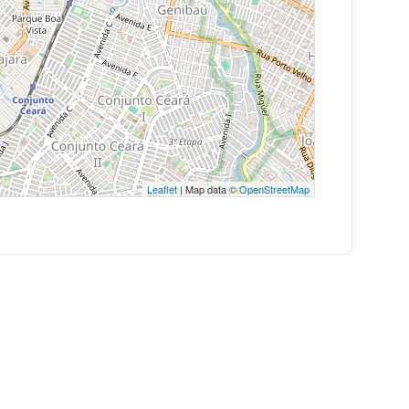
Leaflet
| Map data ©
OpenStreetMap