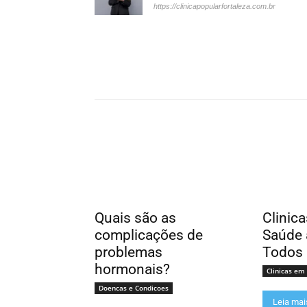
https://clinicapopularfortaleza.com.br
Quais são as
Clinic
complicações de
Saúde 
problemas
Todos
hormonais?
Clinicas em
Doencas e Condicoes
Leia mai