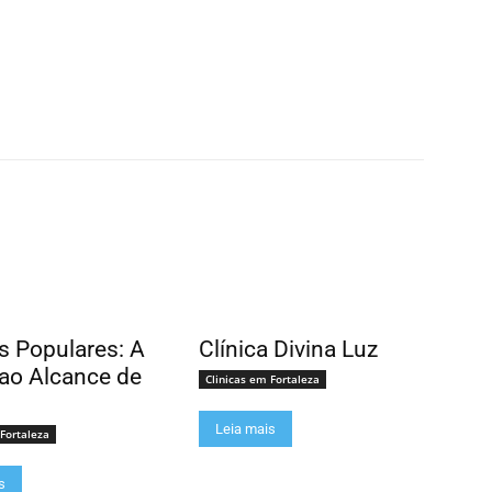
as Populares: A
Clínica Divina Luz
ao Alcance de
Clinicas em Fortaleza
Leia mais
 Fortaleza
s