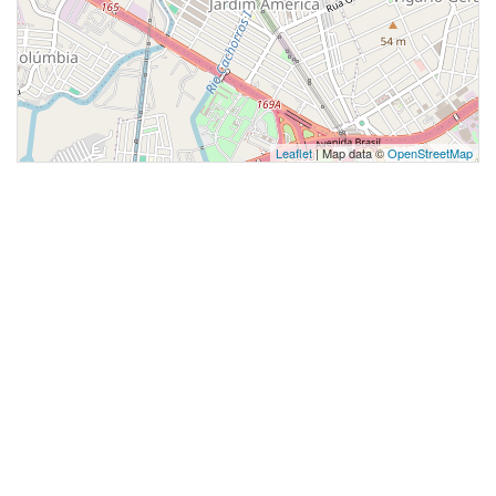
Leaflet
| Map data ©
OpenStreetMap