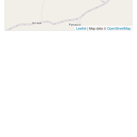
Leaflet
| Map data ©
OpenStreetMap