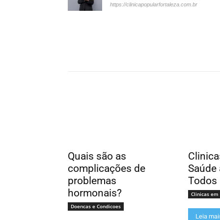
https://clinicapopularfortaleza.com.br
Quais são as
Clinic
complicações de
Saúde 
problemas
Todos
hormonais?
Clinicas em
Doencas e Condicoes
Leia mai