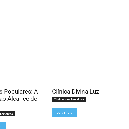
as Populares: A
Clínica Divina Luz
ao Alcance de
Clinicas em Fortaleza
Leia mais
 Fortaleza
s