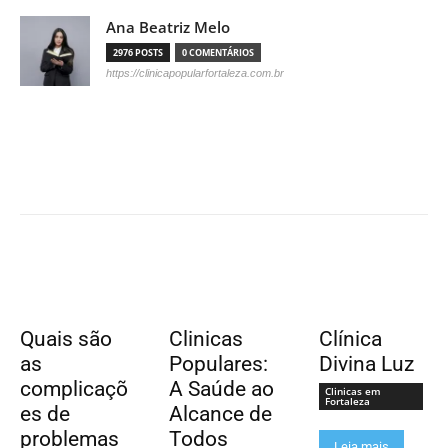
Ana Beatriz Melo
2976 POSTS
0 COMENTÁRIOS
https://clinicapopularfortaleza.com.br
Quais são
Clinicas
Clínica
as
Populares:
Divina Luz
complicaçõ
A Saúde ao
Clinicas em
Fortaleza
es de
Alcance de
problemas
Todos
Leia mais