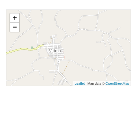
+
−
Leaflet
| Map data ©
OpenStreetMap