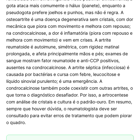
gota ataca mais comumente o hálux (joanete), enquanto a
pseudogota prefere joelhos e punhos, mas não é regra. A
osteoartrite é uma doença degenerativa sem cristais, com dor
mecânica que piora com movimento e melhora com repouso;
na condrocalcinose, a dor é inflamatória (piora com repouso e
melhora com movimento) e vem em crises. A artrite
reumatoide é autoimune, simétrica, com rigidez matinal
prolongada, e afeta principalmente mãos e pés; exames de
sangue mostram fator reumatoide e anti-CCP positivos,
ausentes na condrocalcinose. A artrite séptica (infecciosa) é
causada por bactérias e cursa com febre, leucocitose e
líquido sinovial purulento; é uma emergência. A
condrocalcinose também pode coexistir com outras artrites, o
que torna o diagnóstico desafiador. Por isso, a artrocentese
com análise de cristais e cultura é o padrão-ouro. Em resumo,
sempre que houver dúvida, o reumatologista deve ser
consultado para evitar erros de tratamento que podem piorar
o quadro.