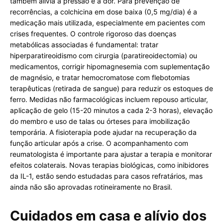
também alivia a pressão e a dor. Para prevenção de
recorrências, a colchicina em dose baixa (0,5 mg/dia) é a
medicação mais utilizada, especialmente em pacientes com
crises frequentes. O controle rigoroso das doenças
metabólicas associadas é fundamental: tratar
hiperparatireoidismo com cirurgia (paratireoidectomia) ou
medicamentos, corrigir hipomagnesemia com suplementação
de magnésio, e tratar hemocromatose com flebotomias
terapêuticas (retirada de sangue) para reduzir os estoques de
ferro. Medidas não farmacológicas incluem repouso articular,
aplicação de gelo (15-20 minutos a cada 2-3 horas), elevação
do membro e uso de talas ou órteses para imobilização
temporária. A fisioterapia pode ajudar na recuperação da
função articular após a crise. O acompanhamento com
reumatologista é importante para ajustar a terapia e monitorar
efeitos colaterais. Novas terapias biológicas, como inibidores
da IL-1, estão sendo estudadas para casos refratários, mas
ainda não são aprovadas rotineiramente no Brasil.
Cuidados em casa e alívio dos