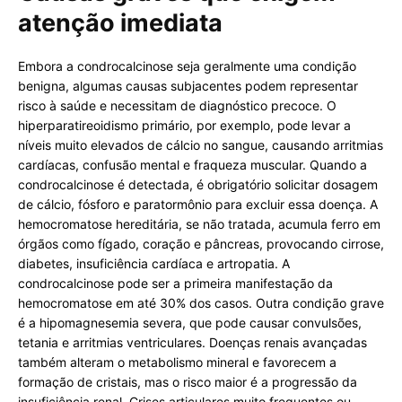
atenção imediata
Embora a condrocalcinose seja geralmente uma condição
benigna, algumas causas subjacentes podem representar
risco à saúde e necessitam de diagnóstico precoce. O
hiperparatireoidismo primário, por exemplo, pode levar a
níveis muito elevados de cálcio no sangue, causando arritmias
cardíacas, confusão mental e fraqueza muscular. Quando a
condrocalcinose é detectada, é obrigatório solicitar dosagem
de cálcio, fósforo e paratormônio para excluir essa doença. A
hemocromatose hereditária, se não tratada, acumula ferro em
órgãos como fígado, coração e pâncreas, provocando cirrose,
diabetes, insuficiência cardíaca e artropatia. A
condrocalcinose pode ser a primeira manifestação da
hemocromatose em até 30% dos casos. Outra condição grave
é a hipomagnesemia severa, que pode causar convulsões,
tetania e arritmias ventriculares. Doenças renais avançadas
também alteram o metabolismo mineral e favorecem a
formação de cristais, mas o risco maior é a progressão da
insuficiência renal. Crises articulares muito frequentes ou