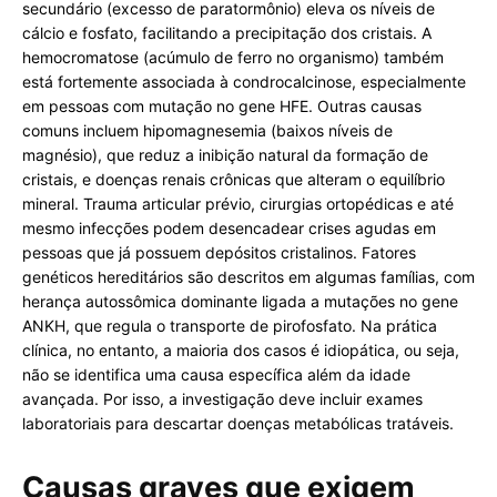
secundário (excesso de paratormônio) eleva os níveis de
cálcio e fosfato, facilitando a precipitação dos cristais. A
hemocromatose (acúmulo de ferro no organismo) também
está fortemente associada à condrocalcinose, especialmente
em pessoas com mutação no gene HFE. Outras causas
comuns incluem hipomagnesemia (baixos níveis de
magnésio), que reduz a inibição natural da formação de
cristais, e doenças renais crônicas que alteram o equilíbrio
mineral. Trauma articular prévio, cirurgias ortopédicas e até
mesmo infecções podem desencadear crises agudas em
pessoas que já possuem depósitos cristalinos. Fatores
genéticos hereditários são descritos em algumas famílias, com
herança autossômica dominante ligada a mutações no gene
ANKH, que regula o transporte de pirofosfato. Na prática
clínica, no entanto, a maioria dos casos é idiopática, ou seja,
não se identifica uma causa específica além da idade
avançada. Por isso, a investigação deve incluir exames
laboratoriais para descartar doenças metabólicas tratáveis.
Causas graves que exigem