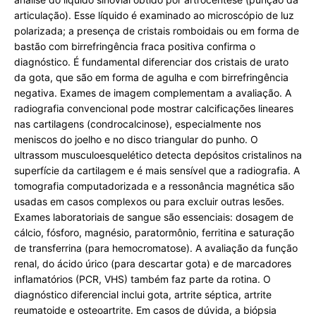
articulação). Esse líquido é examinado ao microscópio de luz
polarizada; a presença de cristais romboidais ou em forma de
bastão com birrefringência fraca positiva confirma o
diagnóstico. É fundamental diferenciar dos cristais de urato
da gota, que são em forma de agulha e com birrefringência
negativa. Exames de imagem complementam a avaliação. A
radiografia convencional pode mostrar calcificações lineares
nas cartilagens (condrocalcinose), especialmente nos
meniscos do joelho e no disco triangular do punho. O
ultrassom musculoesquelético detecta depósitos cristalinos na
superfície da cartilagem e é mais sensível que a radiografia. A
tomografia computadorizada e a ressonância magnética são
usadas em casos complexos ou para excluir outras lesões.
Exames laboratoriais de sangue são essenciais: dosagem de
cálcio, fósforo, magnésio, paratormônio, ferritina e saturação
de transferrina (para hemocromatose). A avaliação da função
renal, do ácido úrico (para descartar gota) e de marcadores
inflamatórios (PCR, VHS) também faz parte da rotina. O
diagnóstico diferencial inclui gota, artrite séptica, artrite
reumatoide e osteoartrite. Em casos de dúvida, a biópsia