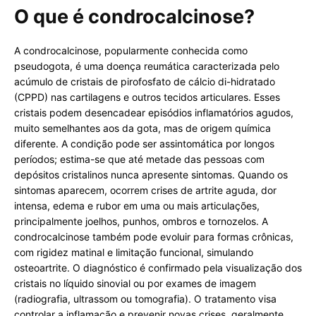
O que é condrocalcinose?
A condrocalcinose, popularmente conhecida como
pseudogota, é uma doença reumática caracterizada pelo
acúmulo de cristais de pirofosfato de cálcio di-hidratado
(CPPD) nas cartilagens e outros tecidos articulares. Esses
cristais podem desencadear episódios inflamatórios agudos,
muito semelhantes aos da gota, mas de origem química
diferente. A condição pode ser assintomática por longos
períodos; estima-se que até metade das pessoas com
depósitos cristalinos nunca apresente sintomas. Quando os
sintomas aparecem, ocorrem crises de artrite aguda, dor
intensa, edema e rubor em uma ou mais articulações,
principalmente joelhos, punhos, ombros e tornozelos. A
condrocalcinose também pode evoluir para formas crônicas,
com rigidez matinal e limitação funcional, simulando
osteoartrite. O diagnóstico é confirmado pela visualização dos
cristais no líquido sinovial ou por exames de imagem
(radiografia, ultrassom ou tomografia). O tratamento visa
controlar a inflamação e prevenir novas crises, geralmente