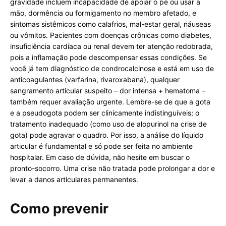
gravidade incluem incapacidade de apoiar o pé ou usar a
mão, dormência ou formigamento no membro afetado, e
sintomas sistêmicos como calafrios, mal-estar geral, náuseas
ou vômitos. Pacientes com doenças crônicas como diabetes,
insuficiência cardíaca ou renal devem ter atenção redobrada,
pois a inflamação pode descompensar essas condições. Se
você já tem diagnóstico de condrocalcinose e está em uso de
anticoagulantes (varfarina, rivaroxabana), qualquer
sangramento articular suspeito – dor intensa + hematoma –
também requer avaliação urgente. Lembre-se de que a gota
e a pseudogota podem ser clinicamente indistinguíveis; o
tratamento inadequado (como uso de alopurinol na crise de
gota) pode agravar o quadro. Por isso, a análise do líquido
articular é fundamental e só pode ser feita no ambiente
hospitalar. Em caso de dúvida, não hesite em buscar o
pronto-socorro. Uma crise não tratada pode prolongar a dor e
levar a danos articulares permanentes.
Como prevenir