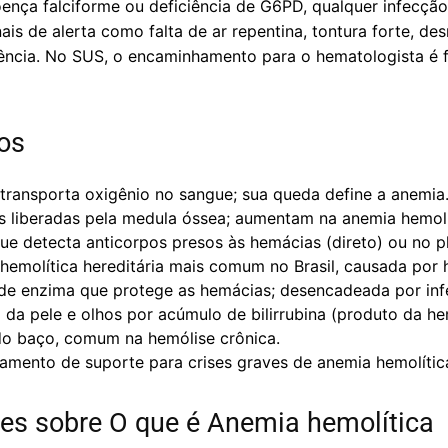
ença falciforme ou deficiência de G6PD, qualquer infecç
is de alerta como falta de ar repentina, tontura forte, de
ncia. No SUS, o encaminhamento para o hematologista é f
os
transporta oxigênio no sangue; sua queda define a anemia
s liberadas pela medula óssea; aumentam na anemia hemolí
e detecta anticorpos presos às hemácias (direto) ou no pl
emolítica hereditária mais comum no Brasil, causada por 
de enzima que protege as hemácias; desencadeada por inf
da pele e olhos por acúmulo de bilirrubina (produto da he
 baço, comum na hemólise crônica.
amento de suporte para crises graves de anemia hemolític
es sobre O que é Anemia hemolítica