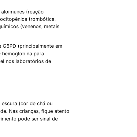
 aloimunes (reação
bocitopênica trombótica,
químicos (venenos, metais
 de G6PD (principalmente em
e hemoglobina para
el nos laboratórios de
a escura (cor de chá ou
e. Nas crianças, fique atento
cimento pode ser sinal de