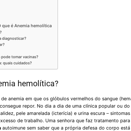
 que é Anemia hemolítica
?
a diagnosticar?
ar?
 pode tomar vacinas?
a: quais cuidados?
emia hemolítica?
 de anemia em que os glóbulos vermelhos do sangue (hemá
consegue repor. No dia a dia de uma clínica popular ou d
lidez, pele amarelada (icterícia) e urina escura – sintoma
xcesso de trabalho. Uma senhora que faz tratamento para
a
autoimune sem saber que a própria defesa do corpo está