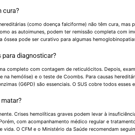
m cura?
hereditárias (como doença falciforme) não têm cura, mas
, como as autoimunes, podem ter remissão completa com i
la óssea pode ser curativo para algumas hemoglobinopatia
 para diagnosticar?
a completo com contagem de reticulócitos. Depois, exames 
 na hemólise) e o teste de Coombs. Para causas hereditári
nzimas (G6PD) são essenciais. O SUS cobre todos esses 
 matar?
nte. Crises hemolíticas graves podem levar à insuficiência
. Porém, com acompanhamento médico regular e tratamento 
e vida. O CFM e o Ministério da Saúde recomendam seguime