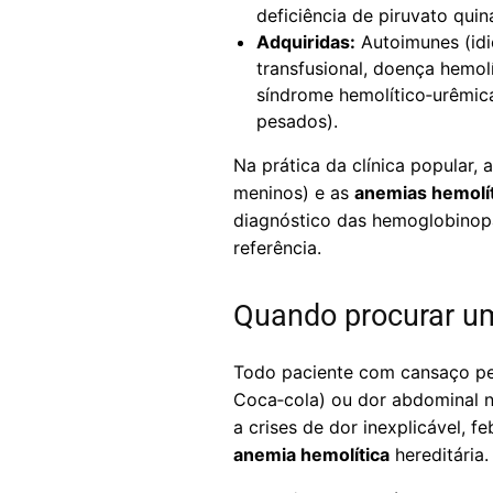
deficiência de piruvato quin
Adquiridas:
Autoimunes (idi
transfusional, doença hemol
síndrome hemolítico‑urêmica
pesados).
Na prática da clínica popular,
meninos) e as
anemias hemolí
diagnóstico das hemoglobinopat
referência.
Quando procurar u
Todo paciente com cansaço pers
Coca‑cola) ou dor abdominal n
a crises de dor inexplicável, f
anemia hemolítica
hereditária.