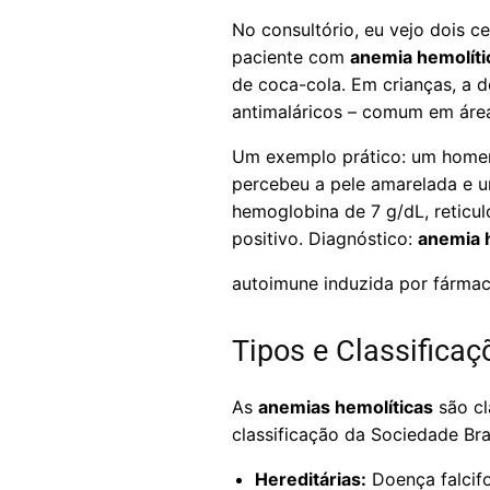
No consultório, eu vejo dois ce
paciente com
anemia hemolíti
de coca-cola. Em crianças, a 
antimaláricos – comum em área
Um exemplo prático: um homem 
percebeu a pele amarelada e 
hemoglobina de 7 g/dL, reticul
positivo. Diagnóstico:
anemia 
autoimune induzida por fármac
Tipos e Classificaç
As
anemias hemolíticas
são cl
classificação da Sociedade Br
Hereditárias:
Doença falcifo