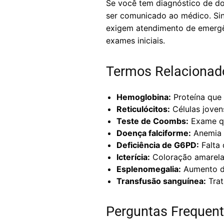
Se você tem diagnóstico de do
ser comunicado ao médico. Sina
exigem atendimento de emergê
exames iniciais.
Termos Relacionad
Hemoglobina:
Proteína que 
Reticulócitos:
Células joven
Teste de Coombs:
Exame qu
Doença falciforme:
Anemia h
Deficiência de G6PD:
Falta 
Icterícia:
Coloração amarela 
Esplenomegalia:
Aumento do
Transfusão sanguínea:
Trat
Perguntas Frequent