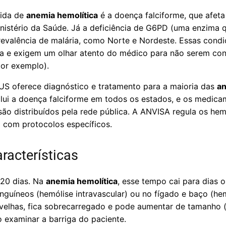
cida de
anemia hemolítica
é a doença falciforme, que afeta
istério da Saúde. Já a deficiência de G6PD (uma enzima 
evalência de malária, como Norte e Nordeste. Essas cond
ca e exigem um olhar atento do médico para não serem co
 por exemplo).
US oferece diagnóstico e tratamento para a maioria das
an
nclui a doença falciforme em todos os estados, e os medi
ão distribuídos pela rede pública. A ANVISA regula os hem
o com protocolos específicos.
racterísticas
20 dias. Na
anemia hemolítica
, esse tempo cai para dias 
guíneos (hemólise intravascular) ou no fígado e baço (hem
s velhas, fica sobrecarregado e pode aumentar de tamanho 
 examinar a barriga do paciente.