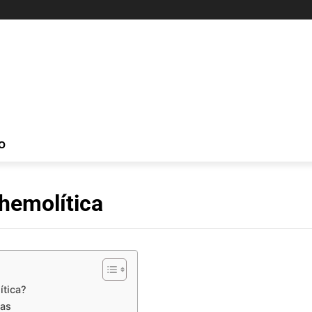
O
hemolítica
ítica?
cas