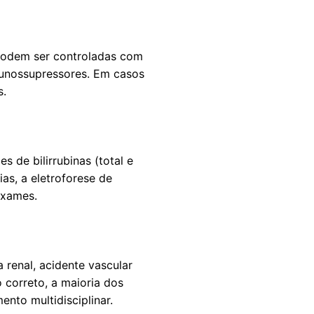
 podem ser controladas com
munossupressores. Em casos
s.
de bilirrubinas (total e
as, a eletroforese de
exames.
 renal, acidente vascular
correto, a maioria dos
nto multidisciplinar.