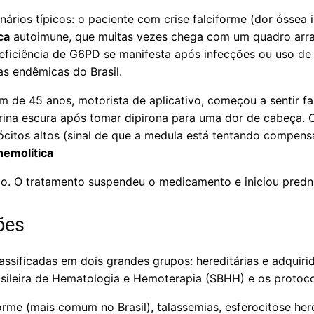
nários típicos: o paciente com crise falciforme (dor óssea in
ca
autoimune, que muitas vezes chega com um quadro arra
deficiência de G6PD se manifesta após infecções ou uso d
s endêmicas do Brasil.
de 45 anos, motorista de aplicativo, começou a sentir fal
urina escura após tomar dipirona para uma dor de cabeça
ócitos altos (sinal de que a medula está tentando compens
hemolítica
o. O tratamento suspendeu o medicamento e iniciou predn
ões
assificadas em dois grandes grupos: hereditárias e adquiri
asileira de Hematologia e Hemoterapia (SBHH) e os protoco
rme (mais comum no Brasil), talassemias, esferocitose here