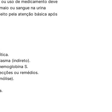
ão ou uso de medicamento deve
smaio ou sangue na urina
eito pela atenção básica após
.
tica.
asma (indireto).
hemoglobina S.
ecções ou remédios.
mólise).
a.