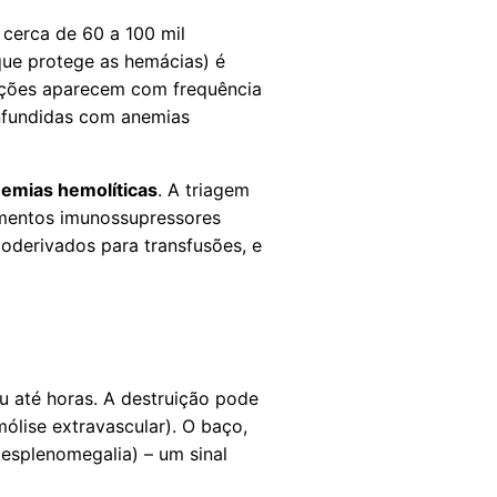
 cerca de 60 a 100 mil
que protege as hemácias) é
ições aparecem com frequência
nfundidas com anemias
emias hemolíticas
. A triagem
camentos imunossupressores
oderivados para transfusões, e
ou até horas. A destruição pode
ólise extravascular). O baço,
(esplenomegalia) – um sinal