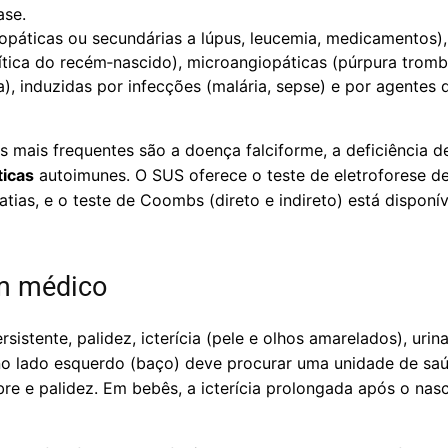
ase.
opáticas ou secundárias a lúpus, leucemia, medicamentos),
ítica do recém‑nascido), microangiopáticas (púrpura trom
), induzidas por infecções (malária, sepse) e por agentes 
 as mais frequentes são a doença falciforme, a deficiência
ticas
autoimunes. O SUS oferece o teste de eletroforese d
ias, e o teste de Coombs (direto e indireto) está disponív
m médico
istente, palidez, icterícia (pele e olhos amarelados), urin
o lado esquerdo (baço) deve procurar uma unidade de saúd
ebre e palidez. Em bebês, a icterícia prolongada após o nas