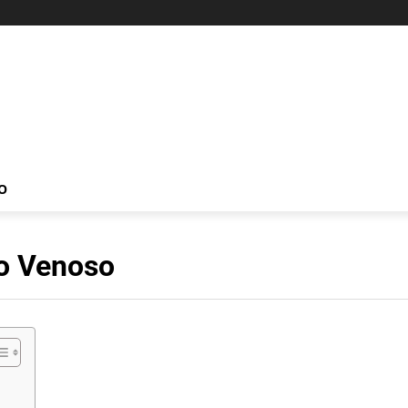
O
o Venoso