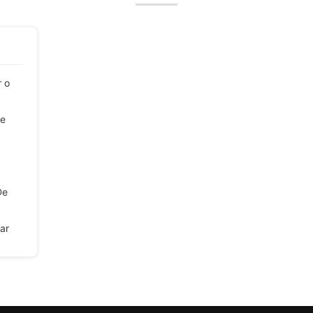
r o
De
De
ar