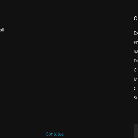
C
il
E
P
S
D
Cl
M
C
S
Contatos