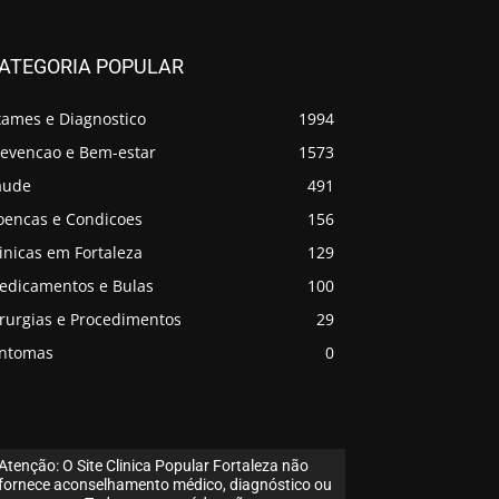
ATEGORIA POPULAR
xames e Diagnostico
1994
revencao e Bem-estar
1573
aude
491
oencas e Condicoes
156
inicas em Fortaleza
129
edicamentos e Bulas
100
irurgias e Procedimentos
29
intomas
0
Atenção: O Site Clinica Popular Fortaleza não
fornece aconselhamento médico, diagnóstico ou