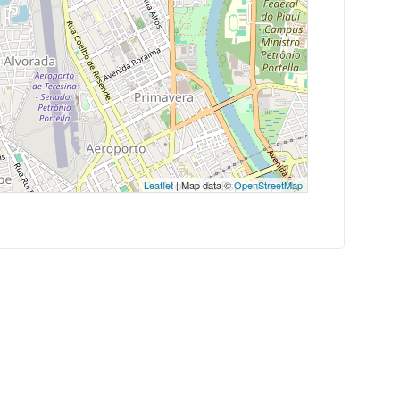
Leaflet
| Map data ©
OpenStreetMap