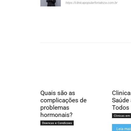
https://clinicapopularfortaleza.com.br
Quais são as
Clinic
complicações de
Saúde 
problemas
Todos
hormonais?
Clinicas em
Doencas e Condicoes
Leia mai