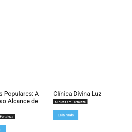
as Populares: A
Clínica Divina Luz
ao Alcance de
Clinicas em Fortaleza
Leia mais
 Fortaleza
s