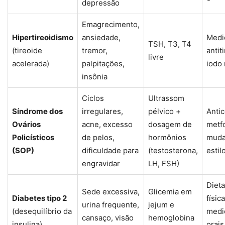
depressão
Emagrecimento,
Hipertireoidismo
ansiedade,
Medi
TSH, T3, T4
(tireoide
tremor,
antit
livre
acelerada)
palpitações,
iodo 
insônia
Ciclos
Ultrassom
Síndrome dos
irregulares,
pélvico +
Anti
Ovários
acne, excesso
dosagem de
metf
Policísticos
de pelos,
hormônios
muda
(SOP)
dificuldade para
(testosterona,
estil
engravidar
LH, FSH)
Dieta
Sede excessiva,
Glicemia em
Diabetes tipo 2
físic
urina frequente,
jejum e
(desequilíbrio da
medi
cansaço, visão
hemoglobina
insulina)
orai