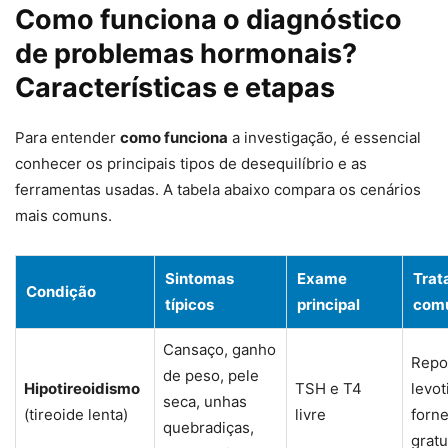
Como funciona o diagnóstico
de problemas hormonais?
Características e etapas
Para entender
como funciona
a investigação, é essencial
conhecer os principais tipos de desequilíbrio e as
ferramentas usadas. A tabela abaixo compara os cenários
mais comuns.
Sintomas
Exame
Trat
Condição
típicos
principal
com
Cansaço, ganho
Repo
de peso, pele
Hipotireoidismo
TSH e T4
levot
seca, unhas
(tireoide lenta)
livre
forn
quebradiças,
grat