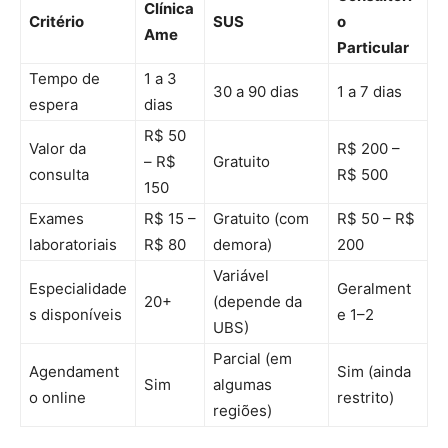
Clínica
Critério
SUS
o
Ame
Particular
Tempo de
1 a 3
30 a 90 dias
1 a 7 dias
espera
dias
R$ 50
Valor da
R$ 200 –
– R$
Gratuito
consulta
R$ 500
150
Exames
R$ 15 –
Gratuito (com
R$ 50 – R$
laboratoriais
R$ 80
demora)
200
Variável
Especialidade
Geralment
20+
(depende da
s disponíveis
e 1–2
UBS)
Parcial (em
Agendament
Sim (ainda
Sim
algumas
o online
restrito)
regiões)