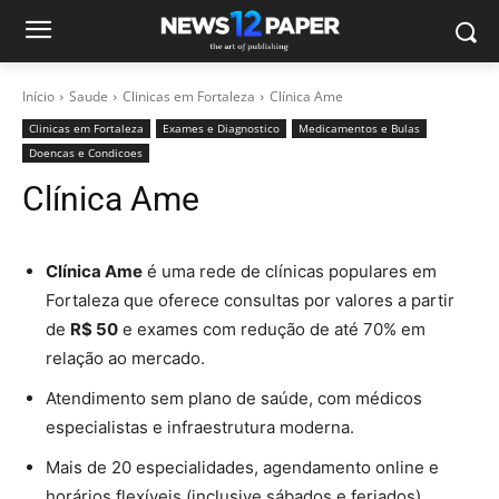
Início
Saude
Clinicas em Fortaleza
Clínica Ame
Clinicas em Fortaleza
Exames e Diagnostico
Medicamentos e Bulas
Doencas e Condicoes
Clínica Ame
Clínica Ame
é uma rede de clínicas populares em
Fortaleza que oferece consultas por valores a partir
de
R$ 50
e exames com redução de até 70% em
relação ao mercado.
Atendimento sem plano de saúde, com médicos
especialistas e infraestrutura moderna.
Mais de 20 especialidades, agendamento online e
horários flexíveis (inclusive sábados e feriados).