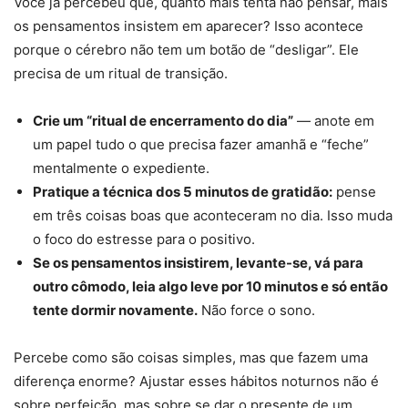
Você já percebeu que, quanto mais tenta não pensar, mais
os pensamentos insistem em aparecer? Isso acontece
porque o cérebro não tem um botão de “desligar”. Ele
precisa de um ritual de transição.
Crie um “ritual de encerramento do dia”
— anote em
um papel tudo o que precisa fazer amanhã e “feche”
mentalmente o expediente.
Pratique a técnica dos 5 minutos de gratidão:
pense
em três coisas boas que aconteceram no dia. Isso muda
o foco do estresse para o positivo.
Se os pensamentos insistirem, levante-se, vá para
outro cômodo, leia algo leve por 10 minutos e só então
tente dormir novamente.
Não force o sono.
Percebe como são coisas simples, mas que fazem uma
diferença enorme? Ajustar esses hábitos noturnos não é
sobre perfeição, mas sobre se dar o presente de um