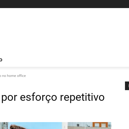
O
o no home office
por esforço repetitivo