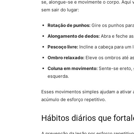
se, alongue-se e movimente o corpo. Aqui 
sem sair do lugar:
Rotação de punhos:
Gire os punhos para
Alongamento de dedos:
Abra e feche as
Pescoço livre:
Incline a cabeça para um l
Ombro relaxado:
Eleve os ombros até as
Coluna em movimento:
Sente-se ereto, g
esquerda.
Esses movimentos simples ajudam a ativar a 
acúmulo de esforço repetitivo.
Hábitos diários que forta
A prevenção da lesão por esforço repetitivo