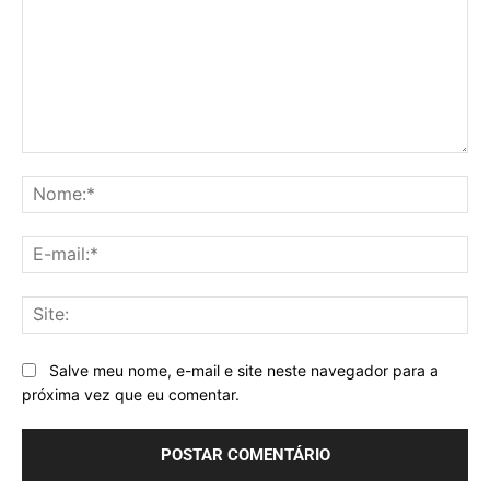
Comentário:
No
E-
mai
Sit
Salve meu nome, e-mail e site neste navegador para a
próxima vez que eu comentar.