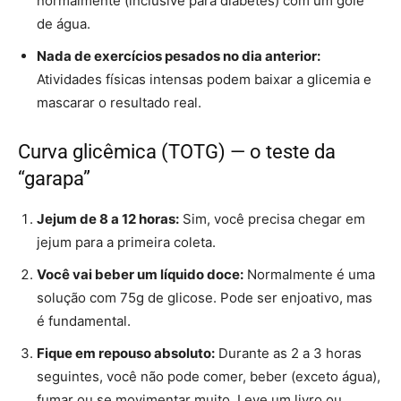
normalmente (inclusive para diabetes) com um gole
de água.
Nada de exercícios pesados no dia anterior:
Atividades físicas intensas podem baixar a glicemia e
mascarar o resultado real.
Curva glicêmica (TOTG) — o teste da
“garapa”
Jejum de 8 a 12 horas:
Sim, você precisa chegar em
jejum para a primeira coleta.
Você vai beber um líquido doce:
Normalmente é uma
solução com 75g de glicose. Pode ser enjoativo, mas
é fundamental.
Fique em repouso absoluto:
Durante as 2 a 3 horas
seguintes, você não pode comer, beber (exceto água),
fumar ou se movimentar muito. Leve um livro ou