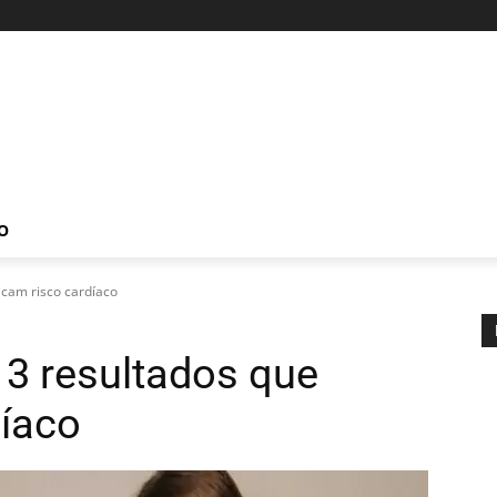
O
icam risco cardíaco
3 resultados que
díaco