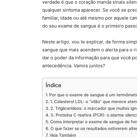
verdade é que o coração manda sinais sile
qualquer sintoma aparecer. Se você se preo
familiar, idade ou até mesmo por aquele ca
do seu exame de sangue é o primeiro passo
Neste artigo, vou te explicar, de forma simp
sangue que mais acendem o alerta para o ris
dar o poder da informação para que você p
antecedência. Vamos juntos?
Índice
Por que o exame de sangue é um termômetr
1. Colesterol LDL: o “vilão” que merece ate
2. Triglicerídeos: o marcador que muitos ig
3. Proteína C reativa (PCR): o alarme silen
Como interpretar o exame de sangue de for
O que fazer se os resultados estiverem alt
Veja Também