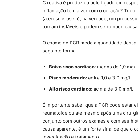
C reativa é produzida pelo fígado em respos
inflamação tem a ver com o coração? Tudo. 
(aterosclerose) é, na verdade, um processo 
tornam instáveis e podem se romper, causa
O exame de PCR mede a quantidade dessa pr
seguinte forma:
Baixo risco cardíaco:
menos de 1,0 mg/L
Risco moderado:
entre 1,0 e 3,0 mg/L
Alto risco cardíaco:
acima de 3,0 mg/L
É importante saber que a PCR pode estar el
reumatoide ou até mesmo após uma cirurgia
conjunto com outros exames e com seu histó
causa aparente, é um forte sinal de que o c
investigação e tratamento.