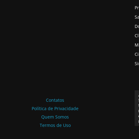
P
S
D
Cl
M
C
S
Contatos
Política de Privacidade
Quem Somos
Termos de Uso