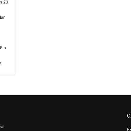
an 20
lar
 Em
a
C
il
E