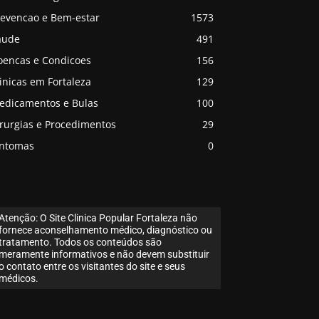
revencao e Bem-estar
1573
aude
491
oencas e Condicoes
156
inicas em Fortaleza
129
edicamentos e Bulas
100
irurgias e Procedimentos
29
intomas
0
Atenção: O Site Clinica Popular Fortaleza não
fornece aconselhamento médico, diagnóstico ou
tratamento. Todos os conteúdos são
meramente informativos e não devem substituir
o contato entre os visitantes do site e seus
médicos.