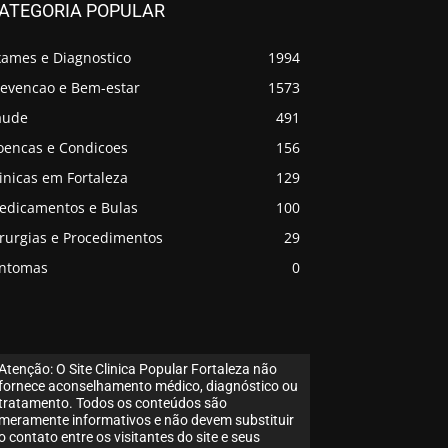
ATEGORIA POPULAR
xames e Diagnostico
1994
revencao e Bem-estar
1573
aude
491
oencas e Condicoes
156
inicas em Fortaleza
129
edicamentos e Bulas
100
irurgias e Procedimentos
29
intomas
0
Atenção: O Site Clinica Popular Fortaleza não
fornece aconselhamento médico, diagnóstico ou
tratamento. Todos os conteúdos são
meramente informativos e não devem substituir
o contato entre os visitantes do site e seus