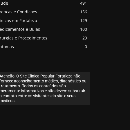
aude
491
oencas e Condicoes
156
inicas em Fortaleza
129
edicamentos e Bulas
100
irurgias e Procedimentos
29
intomas
0
Atenção: O Site Clinica Popular Fortaleza não
fornece aconselhamento médico, diagnóstico ou
tratamento. Todos os conteúdos são
meramente informativos e não devem substituir
o contato entre os visitantes do site e seus
médicos.