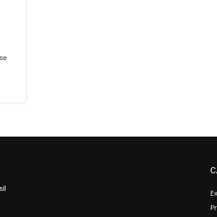
se
C
il
E
P