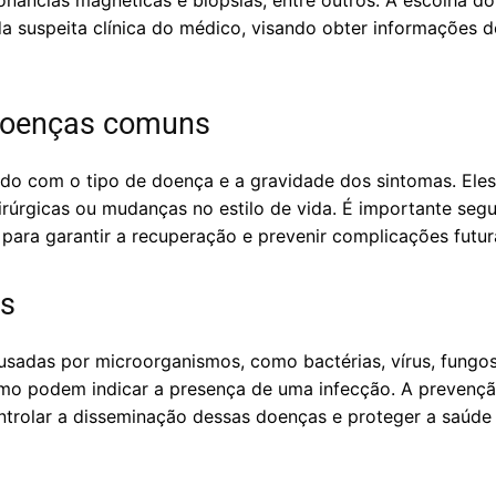
ssonâncias magnéticas e biópsias, entre outros. A escolha
a suspeita clínica do médico, visando obter informações 
doenças comuns
do com o tipo de doença e a gravidade dos sintomas. Ele
 cirúrgicas ou mudanças no estilo de vida. É importante seg
o para garantir a recuperação e prevenir complicações futur
as
usadas por microorganismos, como bactérias, vírus, fungo
emo podem indicar a presença de uma infecção. A prevençã
ontrolar a disseminação dessas doenças e proteger a saúde 