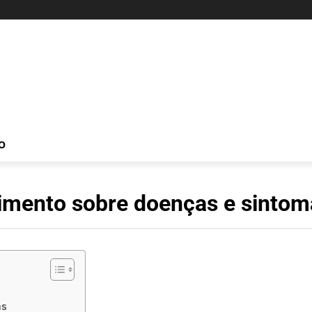
O
imento sobre doenças e sinto
ns