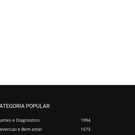
ATEGORIA POPULAR
xames e Diagnostico
1994
revencao e Bem-estar
1573