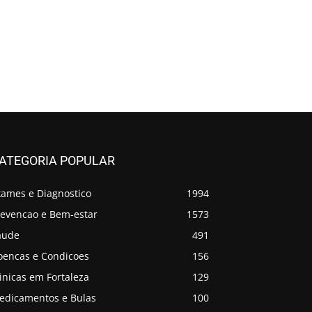
ATEGORIA POPULAR
xames e Diagnostico
1994
revencao e Bem-estar
1573
aude
491
oencas e Condicoes
156
inicas em Fortaleza
129
edicamentos e Bulas
100