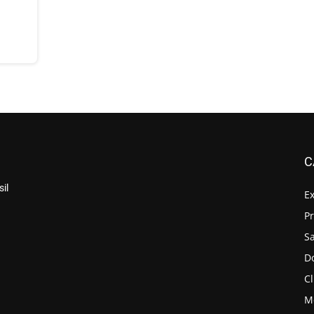
C
il
E
P
S
D
Cl
M