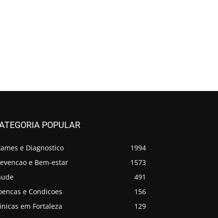
ATEGORIA POPULAR
xames e Diagnostico
1994
revencao e Bem-estar
1573
aude
491
oencas e Condicoes
156
inicas em Fortaleza
129