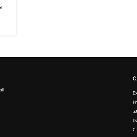
 e
C
il
E
P
S
D
Cl