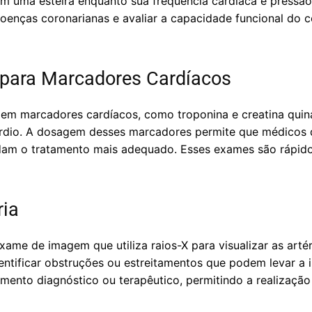
m uma esteira enquanto sua frequência cardíaca e pressão 
 doenças coronarianas e avaliar a capacidade funcional do 
para Marcadores Cardíacos
m marcadores cardíacos, como troponina e creatina quina
cárdio. A dosagem desses marcadores permite que médicos
dam o tratamento mais adequado. Esses exames são rápido
ria
xame de imagem que utiliza raios-X para visualizar as artér
entificar obstruções ou estreitamentos que podem levar a i
mento diagnóstico ou terapêutico, permitindo a realizaçã