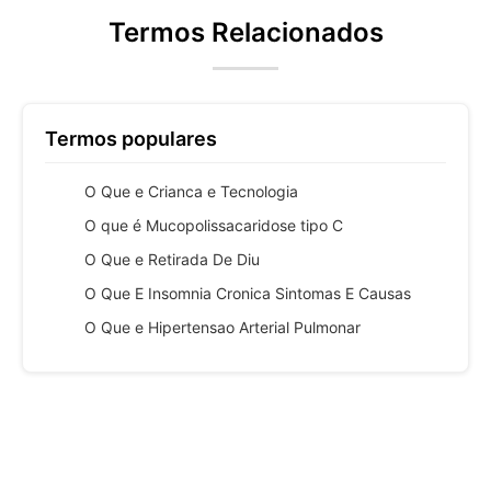
Termos Relacionados
Termos populares
O Que e Crianca e Tecnologia
O que é Mucopolissacaridose tipo C
O Que e Retirada De Diu
O Que E Insomnia Cronica Sintomas E Causas
O Que e Hipertensao Arterial Pulmonar