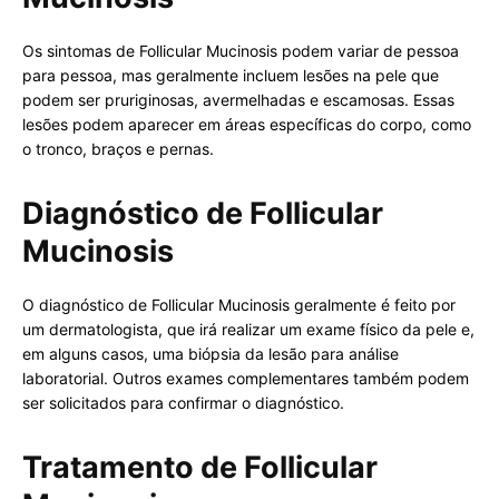
Os sintomas de Follicular Mucinosis podem variar de pessoa
para pessoa, mas geralmente incluem lesões na pele que
podem ser pruriginosas, avermelhadas e escamosas. Essas
lesões podem aparecer em áreas específicas do corpo, como
o tronco, braços e pernas.
Diagnóstico de Follicular
Mucinosis
O diagnóstico de Follicular Mucinosis geralmente é feito por
um dermatologista, que irá realizar um exame físico da pele e,
em alguns casos, uma biópsia da lesão para análise
laboratorial. Outros exames complementares também podem
ser solicitados para confirmar o diagnóstico.
Tratamento de Follicular