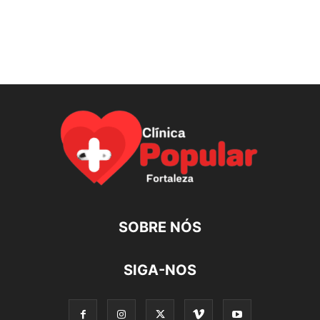
SOBRE NÓS
SIGA-NOS