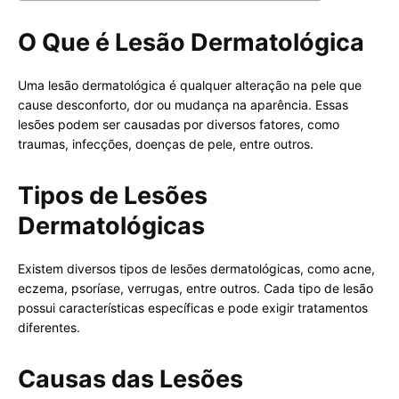
O Que é Lesão Dermatológica
Uma lesão dermatológica é qualquer alteração na pele que
cause desconforto, dor ou mudança na aparência. Essas
lesões podem ser causadas por diversos fatores, como
traumas, infecções, doenças de pele, entre outros.
Tipos de Lesões
Dermatológicas
Existem diversos tipos de lesões dermatológicas, como acne,
eczema, psoríase, verrugas, entre outros. Cada tipo de lesão
possui características específicas e pode exigir tratamentos
diferentes.
Causas das Lesões