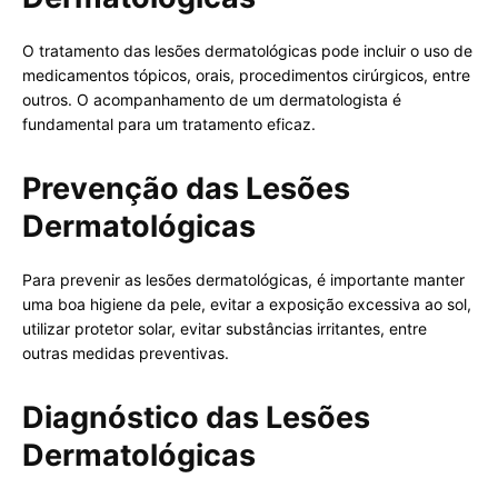
O tratamento das lesões dermatológicas pode incluir o uso de
medicamentos tópicos, orais, procedimentos cirúrgicos, entre
outros. O acompanhamento de um dermatologista é
fundamental para um tratamento eficaz.
Prevenção das Lesões
Dermatológicas
Para prevenir as lesões dermatológicas, é importante manter
uma boa higiene da pele, evitar a exposição excessiva ao sol,
utilizar protetor solar, evitar substâncias irritantes, entre
outras medidas preventivas.
Diagnóstico das Lesões
Dermatológicas