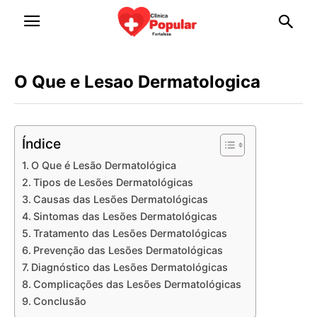
O Que e Lesao Dermatologica
Índice
O Que é Lesão Dermatológica
Tipos de Lesões Dermatológicas
Causas das Lesões Dermatológicas
Sintomas das Lesões Dermatológicas
Tratamento das Lesões Dermatológicas
Prevenção das Lesões Dermatológicas
Diagnóstico das Lesões Dermatológicas
Complicações das Lesões Dermatológicas
Conclusão