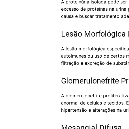
A proteinúria isolada pode ser
excesso de proteínas na urina
causa e buscar tratamento ad
Lesão Morfológica 
A lesão morfológica especific
autoimunes ou uso de certos m
filtração e excreção de substâ
Glomerulonefrite Pro
A glomerulonefrite proliferati
anormal de células e tecidos.
hipertensão e alterações na uri
Mesangial Difusa