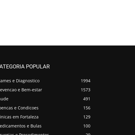
ATEGORIA POPULAR
xames e Diagnostico
1994
revencao e Bem-estar
1573
aude
491
oencas e Condicoes
156
inicas em Fortaleza
129
edicamentos e Bulas
100
irurgias e Procedimentos
29