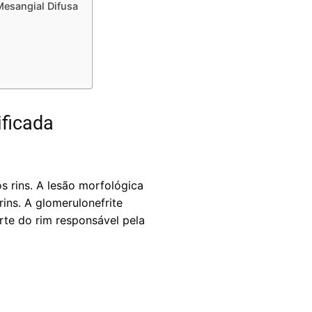
Mesangial Difusa
ificada
s rins. A lesão morfológica
rins. A glomerulonefrite
rte do rim responsável pela