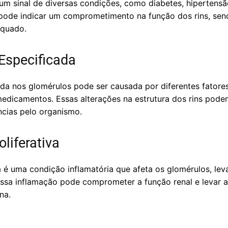
 um sinal de diversas condições, como diabetes, hipertens
 pode indicar um comprometimento na função dos rins, send
equado.
Especificada
ada nos glomérulos pode ser causada por diferentes fatore
edicamentos. Essas alterações na estrutura dos rins pode
ncias pelo organismo.
liferativa
va é uma condição inflamatória que afeta os glomérulos, le
 Essa inflamação pode comprometer a função renal e levar
na.