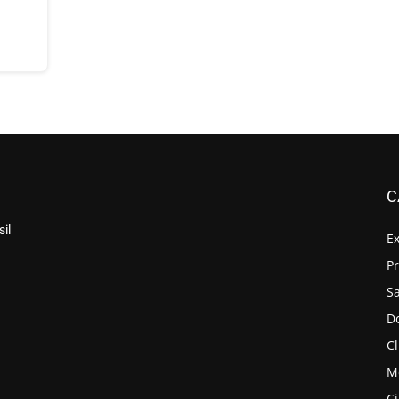
C
il
E
P
S
D
Cl
M
C