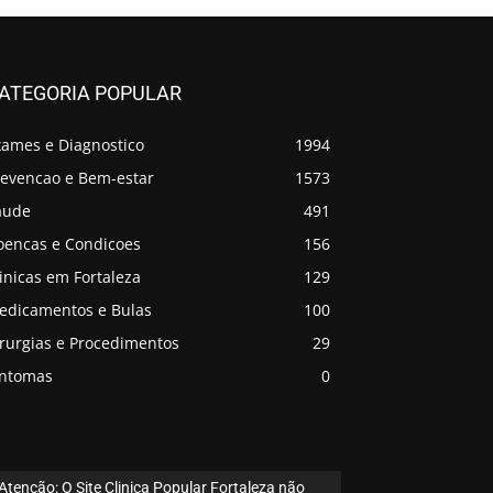
ATEGORIA POPULAR
xames e Diagnostico
1994
revencao e Bem-estar
1573
aude
491
oencas e Condicoes
156
inicas em Fortaleza
129
edicamentos e Bulas
100
irurgias e Procedimentos
29
intomas
0
Atenção: O Site Clinica Popular Fortaleza não