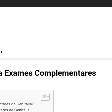
O
lia Exames Complementares
ares da Genitália?
res da Genitália