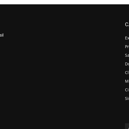
C
il
E
P
S
D
Cl
M
C
S