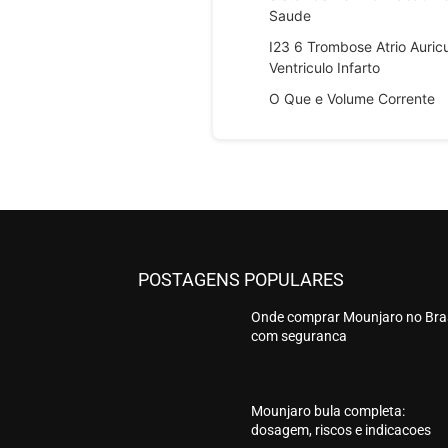
Saude
I23 6 Trombose Atrio Auric
Ventriculo Infarto
O Que e Volume Corrente
POSTAGENS POPULARES
Onde comprar Mounjaro no Bras
com seguranca
Mounjaro bula completa:
dosagem, riscos e indicacoes