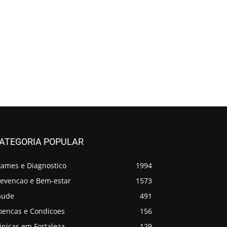
ATEGORIA POPULAR
xames e Diagnostico
1994
revencao e Bem-estar
1573
aude
491
oencas e Condicoes
156
inicas em Fortaleza
129