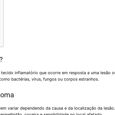
?
ecido inflamatório que ocorre em resposta a uma lesão o
como bactérias, vírus, fungos ou corpos estranhos.
loma
m variar dependendo da causa e da localização da lesão.
ermelhidão, coceira e sensibilidade no local afetado.