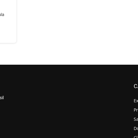
ula
C
il
E
P
S
D
Cl