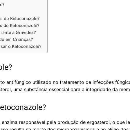
le?
is do Ketoconazole?
es do Ketoconazole?
rante a Gravidez?
do em Crianças?
Usar o Ketoconazole?
ole?
antifúngico utilizado no tratamento de infecções fúngicas
sterol, uma substância essencial para a integridade da mem
etoconazole?
 enzima responsável pela produção de ergosterol, o que le
Isso resulta na morte dos microorganismos e no alívio dos