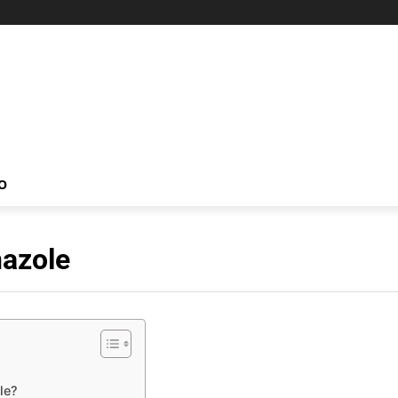
O
nazole
le?