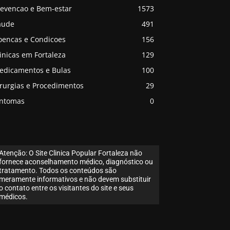
revencao e Bem-estar
1573
aude
491
oencas e Condicoes
156
inicas em Fortaleza
129
edicamentos e Bulas
100
irurgias e Procedimentos
29
intomas
0
Atenção: O Site Clinica Popular Fortaleza não
fornece aconselhamento médico, diagnóstico ou
tratamento. Todos os conteúdos são
meramente informativos e não devem substituir
o contato entre os visitantes do site e seus
médicos.