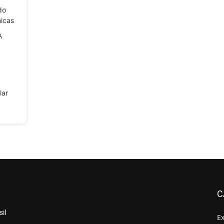
do
icas
A
lar
C
il
E