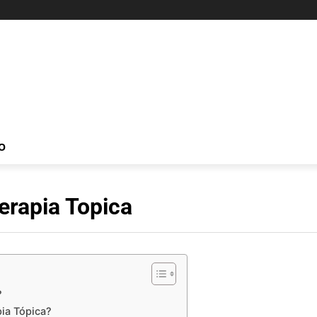
O
erapia Topica
?
ia Tópica?