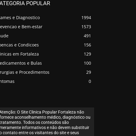
ATEGORIA POPULAR
xames e Diagnostico
1994
revencao e Bem-estar
1573
aude
491
oencas e Condicoes
156
inicas em Fortaleza
129
edicamentos e Bulas
100
irurgias e Procedimentos
29
intomas
0
Atenção: O Site Clinica Popular Fortaleza não
fornece aconselhamento médico, diagnóstico ou
tratamento. Todos os conteúdos são
meramente informativos e não devem substituir
o contato entre os visitantes do site e seus