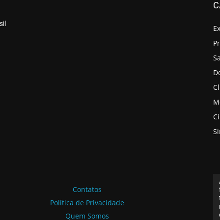
C
il
E
P
S
D
Cl
M
C
S
Contatos
Política de Privacidade
Quem Somos