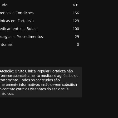
aude
491
oencas e Condicoes
156
inicas em Fortaleza
129
edicamentos e Bulas
100
irurgias e Procedimentos
29
intomas
0
Atenção: O Site Clinica Popular Fortaleza não
fornece aconselhamento médico, diagnóstico ou
tratamento. Todos os conteúdos são
meramente informativos e não devem substituir
o contato entre os visitantes do site e seus
médicos.