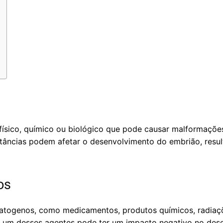
físico, químico ou biológico que pode causar malformaçõe
stâncias podem afetar o desenvolvimento do embrião, resu
os
ratogenos, como medicamentos, produtos químicos, radiaçõe
 um desses agentes pode ter um impacto negativo no dese