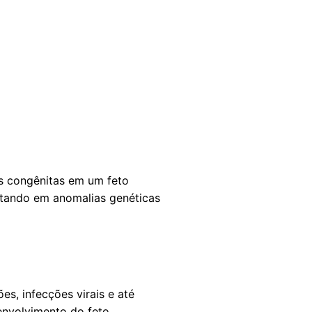
s congênitas em um feto
ltando em anomalias genéticas
s, infecções virais e até
nvolvimento do feto,