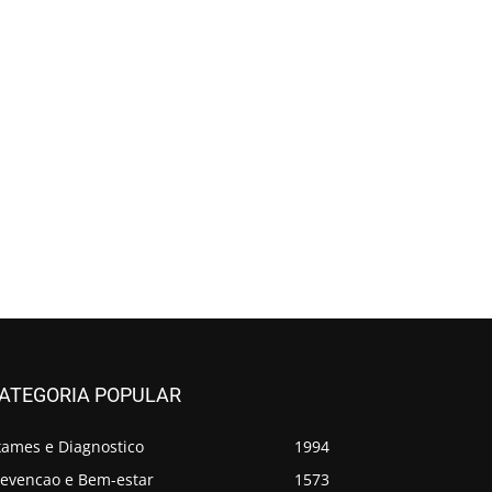
ATEGORIA POPULAR
xames e Diagnostico
1994
revencao e Bem-estar
1573