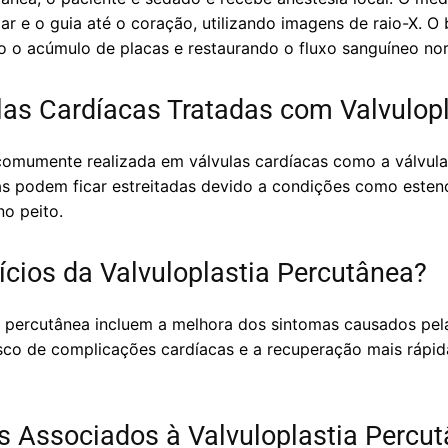
lar e o guia até o coração, utilizando imagens de raio-X. O 
do o acúmulo de placas e restaurando o fluxo sanguíneo no
las Cardíacas Tratadas com Valvulop
comumente realizada em válvulas cardíacas como a válvula m
las podem ficar estreitadas devido a condições como esten
no peito.
ícios da Valvuloplastia Percutânea?
a percutânea incluem a melhora dos sintomas causados pela
risco de complicações cardíacas e a recuperação mais rá
s Associados à Valvuloplastia Percu