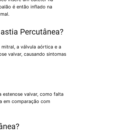
balão é então inflado na
rmal.
lastia Percutânea?
itral, a válvula aórtica e a
ose valvar, causando sintomas
 estenose valvar, como falta
pida em comparação com
tânea?