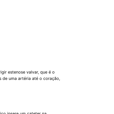
gir estenose valvar, que é o
s de uma artéria até o coração,
ico insere um cateter na