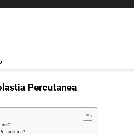
O
plastia Percutanea
ânea?
 Percutânea?