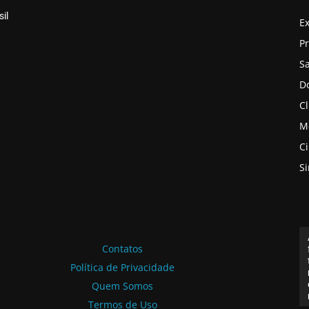
il
E
P
S
D
Cl
M
C
S
Contatos
Política de Privacidade
Quem Somos
Termos de Uso