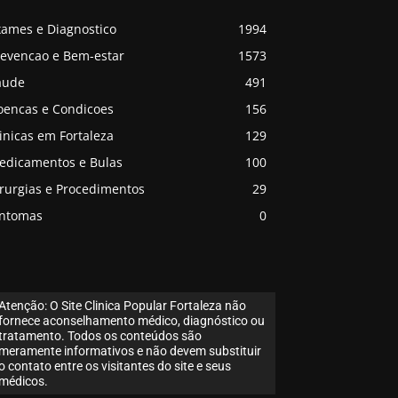
xames e Diagnostico
1994
revencao e Bem-estar
1573
aude
491
oencas e Condicoes
156
inicas em Fortaleza
129
edicamentos e Bulas
100
irurgias e Procedimentos
29
intomas
0
Atenção: O Site Clinica Popular Fortaleza não
fornece aconselhamento médico, diagnóstico ou
tratamento. Todos os conteúdos são
meramente informativos e não devem substituir
o contato entre os visitantes do site e seus
médicos.