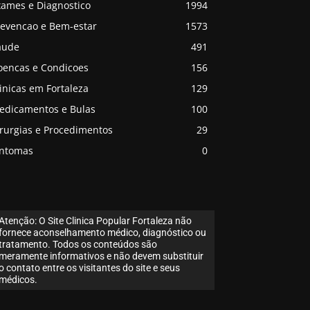
xames e Diagnostico
1994
revencao e Bem-estar
1573
aude
491
oencas e Condicoes
156
inicas em Fortaleza
129
edicamentos e Bulas
100
irurgias e Procedimentos
29
intomas
0
Atenção: O Site Clinica Popular Fortaleza não
fornece aconselhamento médico, diagnóstico ou
tratamento. Todos os conteúdos são
meramente informativos e não devem substituir
o contato entre os visitantes do site e seus
médicos.