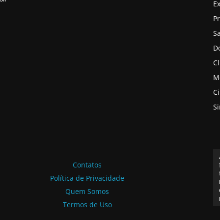
E
P
S
D
Cl
M
C
S
Contatos
Política de Privacidade
Quem Somos
Termos de Uso