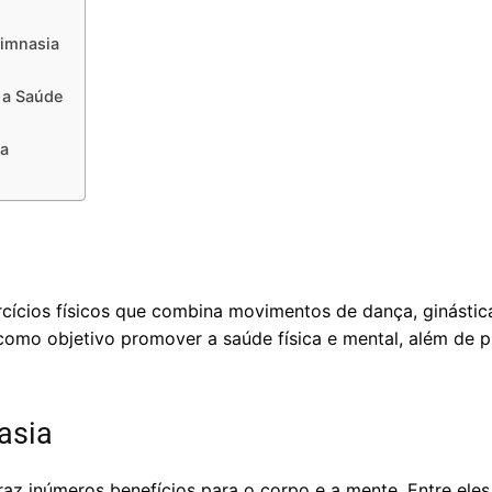
Ximnasia
 a Saúde
ia
rcícios físicos que combina movimentos de dança, ginástic
 como objetivo promover a saúde física e mental, além de 
asia
traz inúmeros benefícios para o corpo e a mente. Entre eles