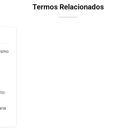
Termos Relacionados
ismo
to:
aria