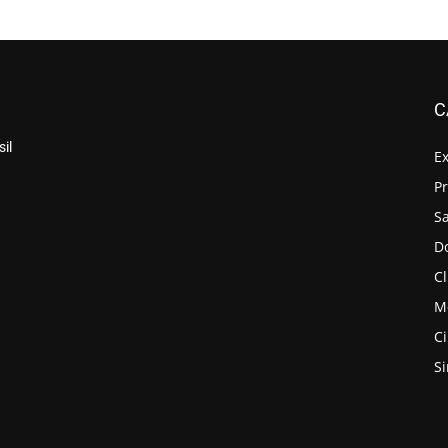
C
il
E
P
S
D
Cl
M
C
S