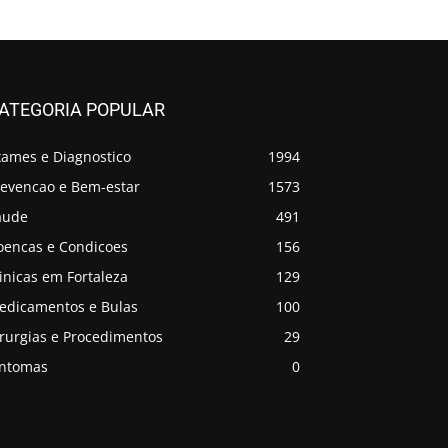
ATEGORIA POPULAR
xames e Diagnostico
1994
revencao e Bem-estar
1573
aude
491
oencas e Condicoes
156
inicas em Fortaleza
129
edicamentos e Bulas
100
irurgias e Procedimentos
29
intomas
0