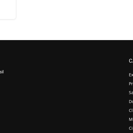
C
il
E
P
S
D
Cl
M
C