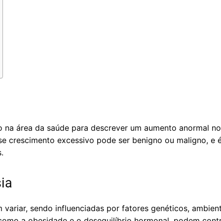
do na área da saúde para descrever um aumento anormal n
sse crescimento excessivo pode ser benigno ou maligno, e 
.
ia
 variar, sendo influenciadas por fatores genéticos, ambie
omo a obesidade e o desequilíbrio hormonal, podem contr