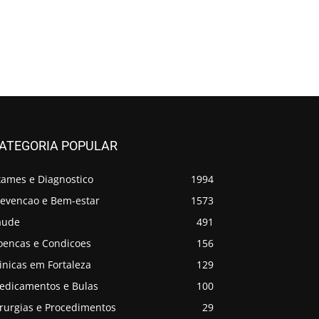
ATEGORIA POPULAR
xames e Diagnostico
1994
revencao e Bem-estar
1573
aude
491
oencas e Condicoes
156
inicas em Fortaleza
129
edicamentos e Bulas
100
irurgias e Procedimentos
29