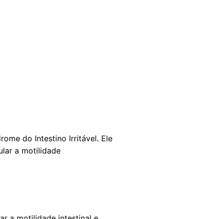
me do Intestino Irritável. Ele
lar a motilidade
r a motilidade intestinal e