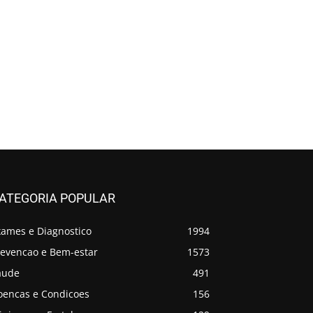
ATEGORIA POPULAR
xames e Diagnostico
1994
revencao e Bem-estar
1573
aude
491
oencas e Condicoes
156