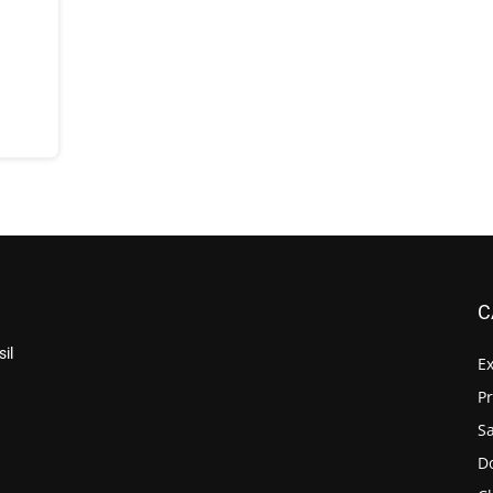
C
il
E
P
S
D