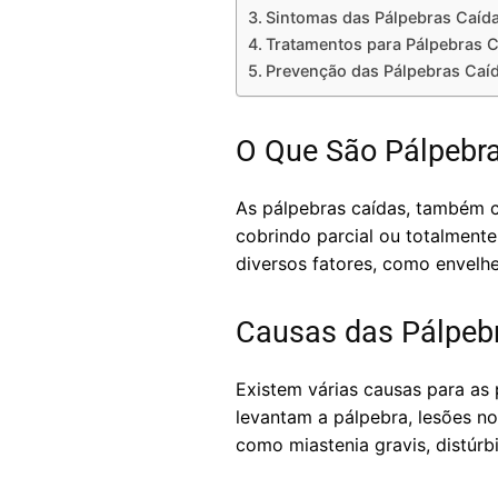
Sintomas das Pálpebras Caíd
Tratamentos para Pálpebras 
Prevenção das Pálpebras Caí
O Que São Pálpebr
As pálpebras caídas, também c
cobrindo parcial ou totalment
diversos fatores, como envelh
Causas das Pálpeb
Existem várias causas para as
levantam a pálpebra, lesões n
como miastenia gravis, distúr