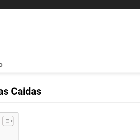
O
as Caidas