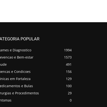
ATEGORIA POPULAR
xames e Diagnostico
1994
revencao e Bem-estar
1573
aude
491
oencas e Condicoes
156
inicas em Fortaleza
129
edicamentos e Bulas
100
irurgias e Procedimentos
29
intomas
0