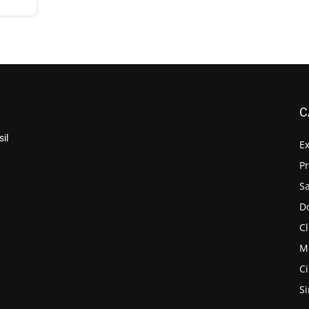
C
il
E
P
S
D
Cl
M
C
S