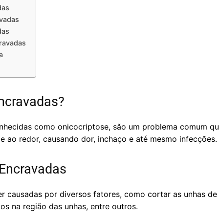
das
avadas
das
ravadas
a
ncravadas?
nhecidas como onicocriptose, são um problema comum qu
le ao redor, causando dor, inchaço e até mesmo infecções.
Encravadas
 causadas por diversos fatores, como cortar as unhas de
s na região das unhas, entre outros.