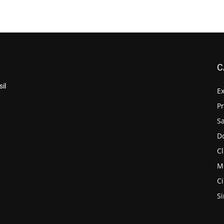
C
il
E
P
S
D
Cl
M
C
S