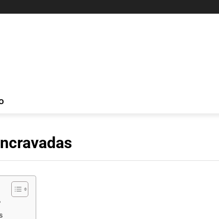
O
Encravadas
?
s