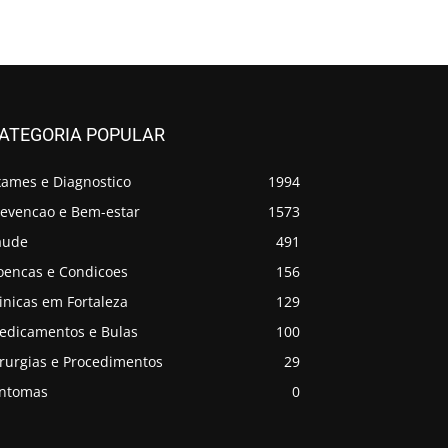
ATEGORIA POPULAR
xames e Diagnostico
1994
revencao e Bem-estar
1573
aude
491
oencas e Condicoes
156
inicas em Fortaleza
129
edicamentos e Bulas
100
irurgias e Procedimentos
29
intomas
0