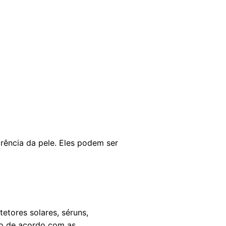
rência da pele. Eles podem ser
etores solares, séruns,
ado de acordo com as