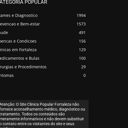
ATEGORIA POPULAR
xames e Diagnostico
1994
revencao e Bem-estar
1573
aude
491
oencas e Condicoes
156
inicas em Fortaleza
129
edicamentos e Bulas
100
irurgias e Procedimentos
29
intomas
0
Atenção: O Site Clinica Popular Fortaleza não
fornece aconselhamento médico, diagnóstico ou
tratamento. Todos os conteúdos são
meramente informativos e não devem substituir
o contato entre os visitantes do site e seus