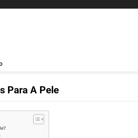
O
s Para A Pele
le?
e