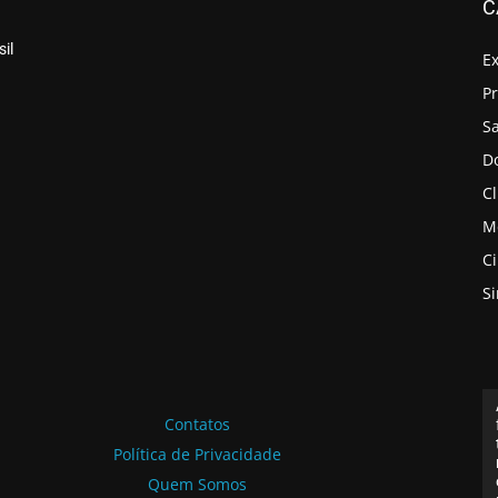
C
il
E
P
S
D
Cl
M
C
S
Contatos
Política de Privacidade
Quem Somos