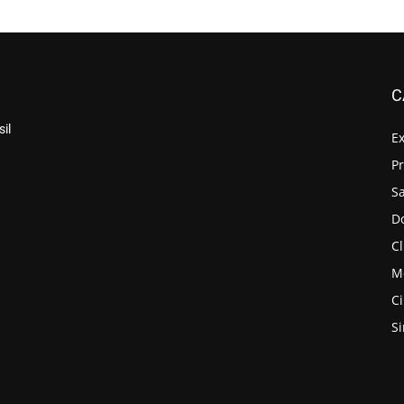
C
il
E
P
S
D
Cl
M
C
S