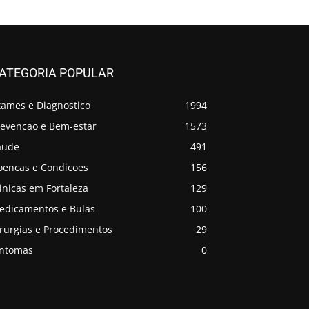
ATEGORIA POPULAR
xames e Diagnostico
1994
revencao e Bem-estar
1573
aude
491
oencas e Condicoes
156
inicas em Fortaleza
129
edicamentos e Bulas
100
irurgias e Procedimentos
29
intomas
0