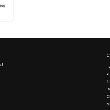
Nao
C
il
E
P
S
D
Cl
M