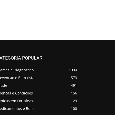
ATEGORIA POPULAR
xames e Diagnostico
1994
revencao e Bem-estar
1573
aude
491
oencas e Condicoes
156
inicas em Fortaleza
129
edicamentos e Bulas
100