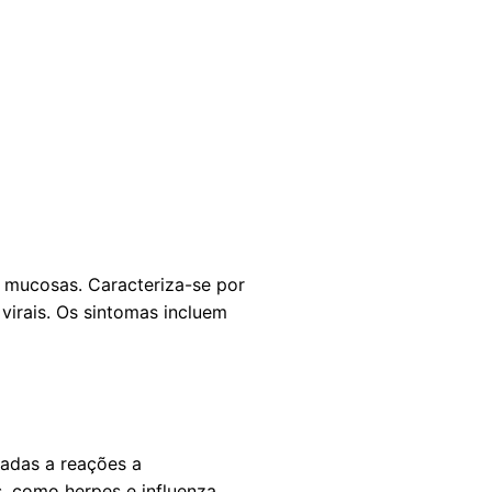
 mucosas. Caracteriza-se por
irais. Os sintomas incluem
adas a reações a
s, como herpes e influenza,