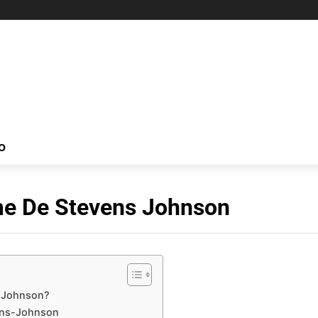
O
me De Stevens Johnson
-Johnson?
ens-Johnson