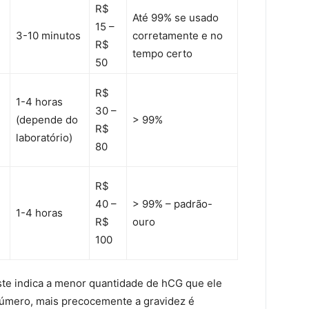
R$
Até 99% se usado
15 –
3-10 minutos
corretamente e no
R$
tempo certo
50
R$
1-4 horas
30 –
(depende do
> 99%
R$
laboratório)
80
R$
40 –
> 99% – padrão-
1-4 horas
R$
ouro
100
ste indica a menor quantidade de hCG que ele
úmero, mais precocemente a gravidez é