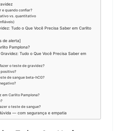
ravidez
r e quando confiar?
tivo vs. quantitativo
nfiáveis)
videz: Tudo o Que Você Precisa Saber em Carlito
 de alerta]
arlito Pamplona?
 Gravidez: Tudo o Que Você Precisa Saber em
fazer o teste de gravidez?
 positivo?
teste de sangue beta-hCG?
 negativo?
z em Carlito Pamplona?
e?
fazer o teste de sangue?
 dúvida — com segurança e empatia