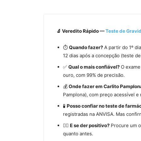
🔬 Veredito Rápido —
Teste de Gravi
⏱️
Quando fazer?
A partir do 1º di
12 dias após a concepção (teste de
✅
Qual o mais confiável?
O exame 
ouro, com 99% de precisão.
💰
Onde fazer em Carlito Pamplon
Pamplona), com preço acessível e 
🧪
Posso confiar no teste de farmá
registradas na ANVISA. Mas confir
👩‍⚕️
E se der positivo?
Procure um o
quanto antes.