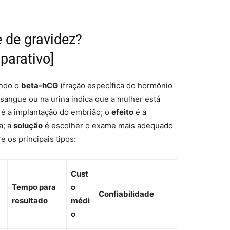
 de gravidez?
parativo]
ando o
beta-hCG
(fração específica do hormônio
angue ou na urina indica que a mulher está
é a implantação do embrião; o
efeito
é a
a; a
solução
é escolher o exame mais adequado
 os principais tipos:
Cust
d
Tempo para
o
Confiabilidade
resultado
médi
o