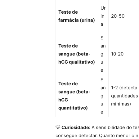
Ur
Teste de
in
20-50
farmácia (urina)
a
S
Teste de
an
sangue (beta-
g
10-20
hCG qualitativo)
u
e
S
Teste de
an
1-2 (detecta
sangue (beta-
g
quantidades
hCG
u
mínimas)
quantitativo)
e
💡
Curiosidade:
A sensibilidade do te
consegue detectar. Quanto menor o n