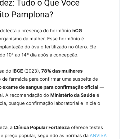
idez: Tudo o Que Você
lito Pamplona?
detecta a presença do hormônio
hCG
 organismo da mulher. Esse hormônio é
plantação do óvulo fertilizado no útero. Ele
 do 10º ao 14º dia após a concepção.
isa do
IBGE
(2023),
78% das mulheres
 de farmácia para confirmar uma suspeita de
 exame de sangue para confirmação oficial
—
tal. A recomendação do
Ministério da Saúde
é
cia, busque confirmação laboratorial e inicie o
leza, a
Clínica Popular Fortaleza
oferece testes
e preço popular, seguindo as normas da
ANVISA