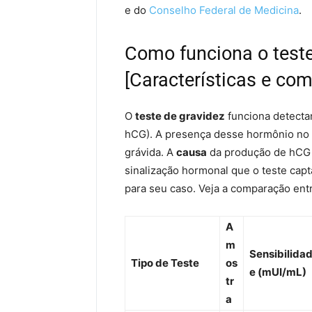
e do
Conselho Federal de Medicina
.
Como funciona o teste
[Características e com
O
teste de gravidez
funciona detect
hCG). A presença desse hormônio no s
grávida. A
causa
da produção de hCG 
sinalização hormonal que o teste capt
para seu caso. Veja a comparação entre
A
m
Sensibilida
Tipo de Teste
os
e (mUI/mL)
tr
a