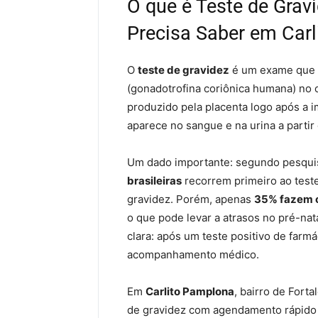
O que é Teste de Grav
Precisa Saber em Car
O
teste de gravidez
é um exame que 
(gonadotrofina coriônica humana) no
produzido pela placenta logo após a im
aparece no sangue e na urina a partir
Um dado importante: segundo pesqu
brasileiras
recorrem primeiro ao teste
gravidez. Porém, apenas
35% fazem o
o que pode levar a atrasos no pré-na
clara: após um teste positivo de farmá
acompanhamento médico.
Em
Carlito Pamplona
, bairro de Forta
de gravidez com agendamento rápido 