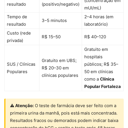
(concentração em
resultado
(positivo/negativo)
mUI/mL)
Tempo de
2–4 horas (em
3–5 minutos
resultado
laboratório)
Custo (rede
R$ 15–50
R$ 40–120
privada)
Gratuito em
hospitais
Gratuito em UBS;
SUS / Clínicas
públicos; R$ 35–
R$ 20–30 em
Populares
50 em clínicas
clínicas populares
como a
Clínica
Popular Fortaleza
⚠ Atenção:
O teste de farmácia deve ser feito com a
primeira urina da manhã, pois está mais concentrada.
Resultados fracos ou demorados podem indicar baixa
concentração de hCG – repita o teste após 48 horas