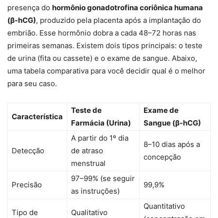
presença do
hormônio gonadotrofina coriônica humana
(β-hCG)
, produzido pela placenta após a implantação do
embrião. Esse hormônio dobra a cada 48–72 horas nas
primeiras semanas. Existem dois tipos principais: o teste
de urina (fita ou cassete) e o exame de sangue. Abaixo,
uma tabela comparativa para você decidir qual é o melhor
para seu caso.
Teste de
Exame de
Característica
Farmácia (Urina)
Sangue (β-hCG)
A partir do 1º dia
8–10 dias após a
Detecção
de atraso
concepção
menstrual
97–99% (se seguir
Precisão
99,9%
as instruções)
Quantitativo
Tipo de
Qualitativo